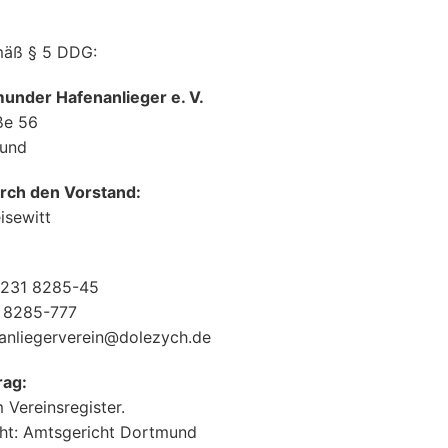
äß § 5 DDG:
under Hafenanlieger e. V.
ße 56
und
rch den Vorstand:
isewitt
 231 8285-45
1 8285-777
nanliegerverein@dolezych.de
rag:
 Vereinsregister.
cht: Amtsgericht Dortmund